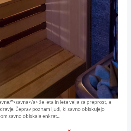
vne/">savna</a> že leta in leta velja za preprost, a
zdravje. Čeprav poznam ljudi, ki savno obiskujejo
 bom savno obiskala enkrat…