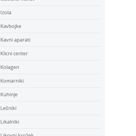
Izola
Kavbojke
Kavni aparati
Klicni center
Kolagen
Komarniki
Kuhinje
Lešniki
Likalniki
Likovni krožek