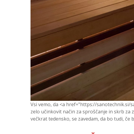
Vsi vemo, da <a href="https://sanotechnik.si/sa
zelo učinkovit način za sproščanje in skrb za 
večkrat tedensko, se zavedam, da bo tudi, če