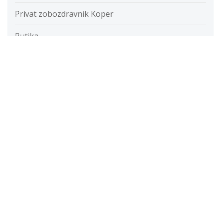
Privat zobozdravnik Koper
Putika
Razvada
Razvijanje fotografij
Restavracije
Ročna svetilka
Rolete
Samolepilne folije
Savna
Servis računalnikov cenik