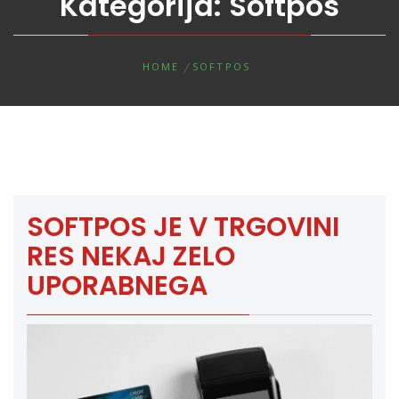
Kategorija:
Softpos
HOME
SOFTPOS
SOFTPOS JE V TRGOVINI
RES NEKAJ ZELO
UPORABNEGA