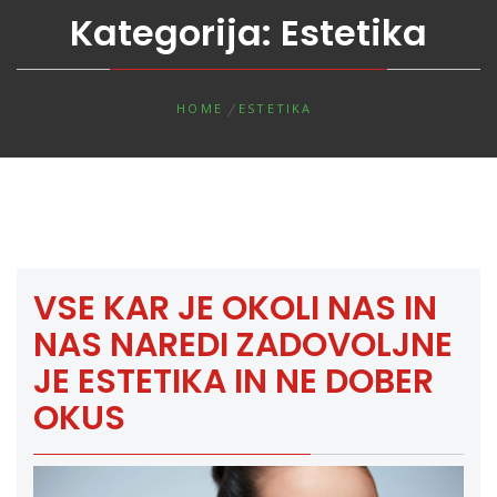
Kategorija:
Estetika
HOME
ESTETIKA
VSE KAR JE OKOLI NAS IN
NAS NAREDI ZADOVOLJNE
JE ESTETIKA IN NE DOBER
OKUS