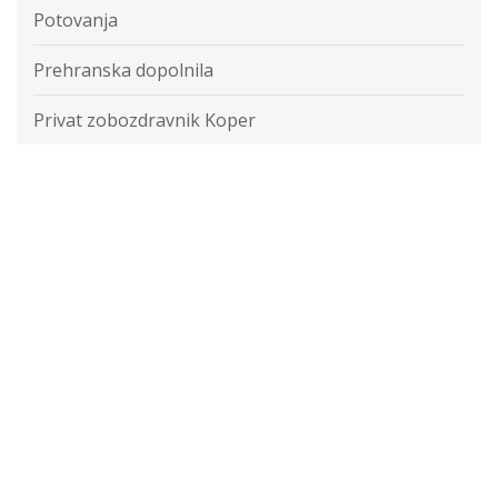
Potovanja
Prehranska dopolnila
Privat zobozdravnik Koper
Putika
Razvada
Razvijanje fotografij
Restavracije
Ročna svetilka
Rolete
Samolepilne folije