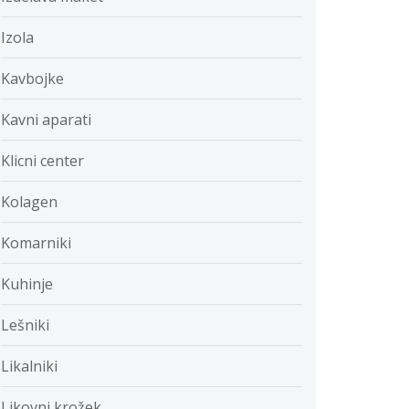
Izola
Kavbojke
Kavni aparati
Klicni center
Kolagen
Komarniki
Kuhinje
Lešniki
Likalniki
Likovni krožek