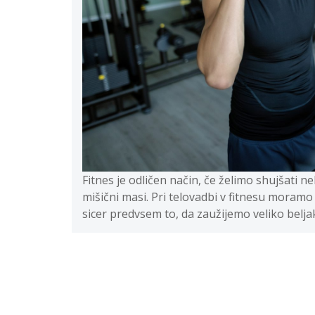
Fitnes je odličen način, če želimo shujšati nek
mišični masi. Pri telovadbi v fitnesu moramo
sicer predvsem to, da zaužijemo veliko belja