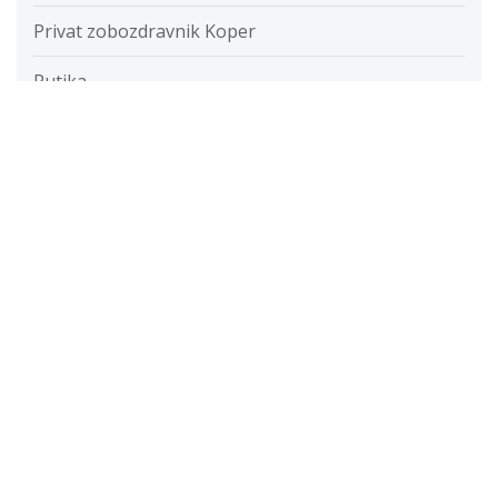
Privat zobozdravnik Koper
Putika
Razvada
Razvijanje fotografij
Restavracije
Ročna svetilka
Rolete
Samolepilne folije
Savna
Servis računalnikov cenik