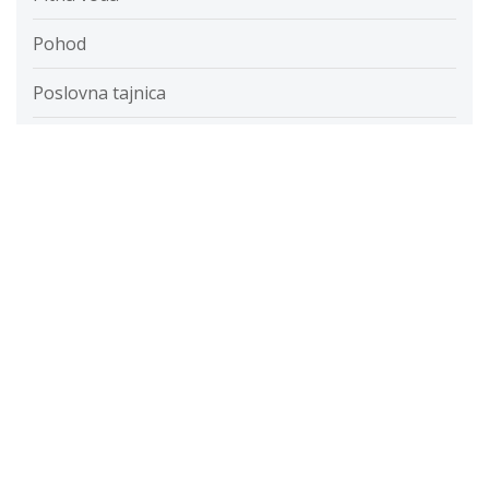
Pohod
Poslovna tajnica
Posteljnina
Potovanja
Prehranska dopolnila
Privat zobozdravnik Koper
Putika
Razvada
Razvijanje fotografij
Restavracije