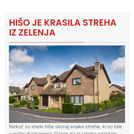
HIŠO JE KRASILA STREHA
IZ ZELENJA
Nekoč so imele hiše skoraj enake strehe, ki so bile
v večini dvokapnice. Danes pa je streha ogledalo