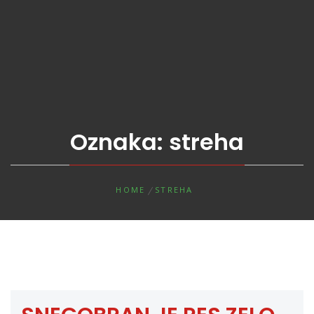
Oznaka:
streha
HOME
STREHA