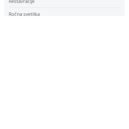
Restavracije
Ročna svetilka
Rolete
Samolepilne folije
Savna
Servis računalnikov cenik
Slušni aparat
Snegobran
Softpos
športna oprema