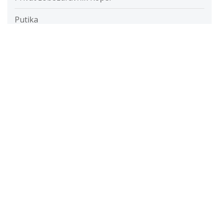
Putika
Razvada
Razvijanje fotografij
Restavracije
Ročna svetilka
Rolete
Samolepilne folije
Savna
Servis računalnikov cenik
Slušni aparat