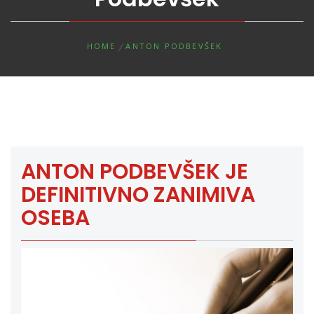
HOME
ANTON PODBEVŠEK
ANTON PODBEVŠEK JE
DEFINITIVNO ZANIMIVA
OSEBA