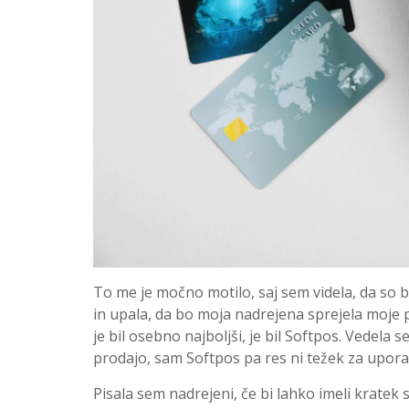
To me je močno motilo, saj sem videla, da so b
in upala, da bo moja nadrejena sprejela moje p
je bil osebno najboljši, je bil Softpos. Vedel
prodajo, sam Softpos pa res ni težek za upora
Pisala sem nadrejeni, če bi lahko imeli kratek s