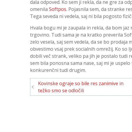
dala odpoved. Ko sem ji rekla, da ne gre za odpov
omenila
Softpos
. Pojasnila sem, da stranke re
Tega seveda ni vedela, saj ni bila pogosto fizič
Hvala bogu mi je zaupala in rekla, da bom jaz n
trgovino. Tudi sama je na kratko preverila Sof
zelo vesela, saj sem vedela, da se bo prodaja
obvestimo vsaj prek socialnih omrežij. Ko so l
dobili več strank, veliko pa jih je postalo tudi 
sem bila ponosna sama nase, saj mi je uspelo t
konkurenčni tudi drugim.
Navigacija
Kovinske ograje so bile res zanimive in
prispevka
težko smo se odločili