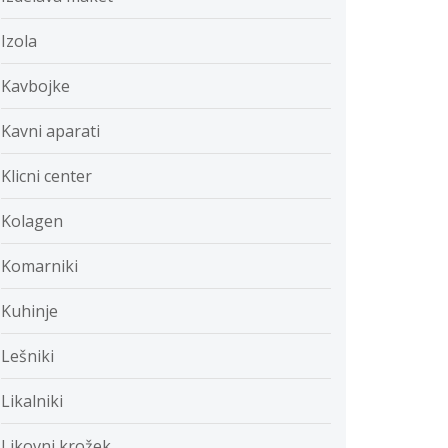
Izola
Kavbojke
Kavni aparati
Klicni center
Kolagen
Komarniki
Kuhinje
Lešniki
Likalniki
Likovni krožek