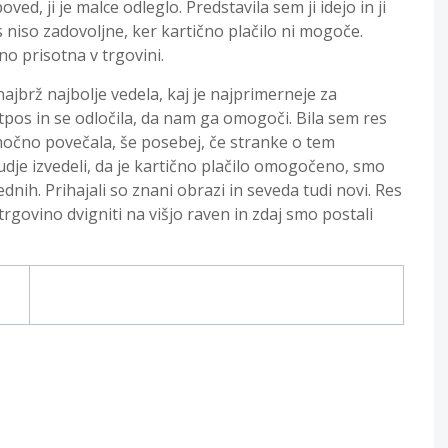
ed, ji je malce odleglo. Predstavila sem ji idejo in ji
s niso zadovoljne, ker kartično plačilo ni mogoče.
no prisotna v trgovini.
ajbrž najbolje vedela, kaj je najprimerneje za
tpos in se odločila, da nam ga omogoči. Bila sem res
 močno povečala, še posebej, če stranke o tem
judje izvedeli, da je kartično plačilo omogočeno, smo
rednih. Prihajali so znani obrazi in seveda tudi novi. Res
rgovino dvigniti na višjo raven in zdaj smo postali