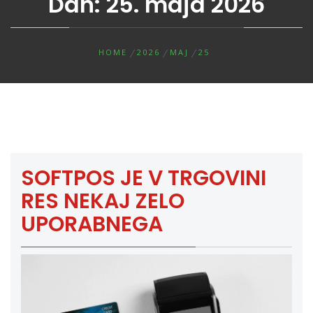
Dan:
25. maja 2026
HOME
2026
MAJ
25
SOFTPOS JE V TRGOVINI
RES NEKAJ ZELO
UPORABNEGA