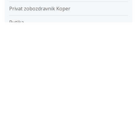
Privat zobozdravnik Koper
Putika
Razvada
Razvijanje fotografij
Restavracije
Ročna svetilka
Rolete
Samolepilne folije
Savna
Servis računalnikov cenik