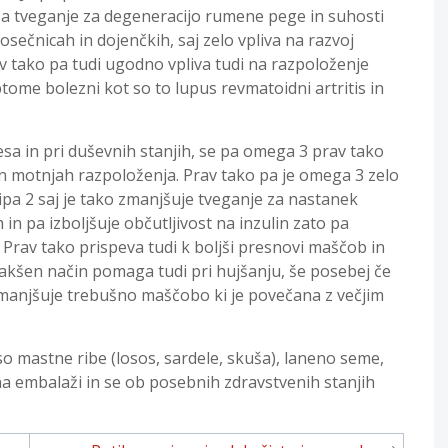
a tveganje za degeneracijo rumene pege in suhosti
sečnicah in dojenčkih, saj zelo vpliva na razvoj
v tako pa tudi ugodno vpliva tudi na razpoloženje
ptome bolezni kot so to lupus revmatoidni artritis in
esa in pri duševnih stanjih, se pa omega 3 prav tako
n motnjah razpoloženja. Prav tako pa je omega 3 zelo
ipa 2 saj je tako zmanjšuje tveganje za nastanek
n pa izboljšuje občutljivost na inzulin zato pa
Prav tako prispeva tudi k boljši presnovi maščob in
akšen način pomaga tudi pri hujšanju, še posebej če
manjšuje trebušno maščobo ki je povečana z večjim
 so mastne ribe (losos, sardele, skuša), laneno seme,
 na embalaži in se ob posebnih zdravstvenih stanjih