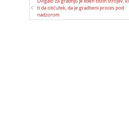
Navigacija
Dvigalo za gradnjo je eden tistih strojev, ki
prispevka
ti da občutek, da je gradbeni proces pod
nadzorom