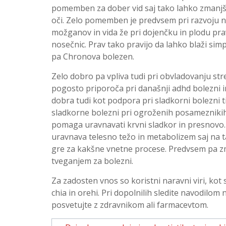
pomemben za dober vid saj tako lahko zmanjš
oči. Zelo pomemben je predvsem pri razvoju no
možganov in vida že pri dojenčku in plodu pra
nosečnic. Prav tako pravijo da lahko blaži sim
pa Chronova bolezen.
Zelo dobro pa vpliva tudi pri obvladovanju str
pogosto priporoča pri današnji adhd bolezni i
dobra tudi kot podpora pri sladkorni bolezni t
sladkorne bolezni pri ogroženih posameznikih i
pomaga uravnavati krvni sladkor in presnovo. 
uravnava telesno težo in metabolizem saj na t
gre za kakšne vnetne procese. Predvsem pa z
tveganjem za bolezni.
Za zadosten vnos so koristni naravni viri, kot
chia in orehi. Pri dopolnilih sledite navodilom
posvetujte z zdravnikom ali farmacevtom.