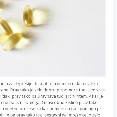
nja za depresijo, tesnobo in demenco, ki pa lahko
ane. Prav tako je zelo dobro pripomore tudi k zdravju
vni tlak, prav tako pa uravnava tudi srčni ritem, v kar je
Srčne bolezni. Omega 3 maščobne kisline prav tako
pe in vnetne procese za kar pomeni da tudi pomaga pri
cah. Je pa prav tako tudi sestavni del mrežnice in zelo