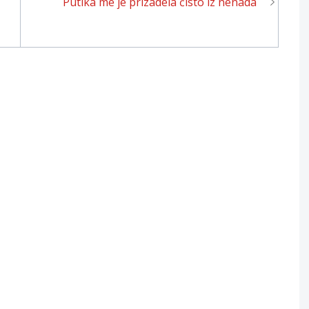
Putika me je prizadela čisto iz nenada