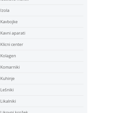
Izola
Kavbojke
Kavni aparati
Klicni center
Kolagen
Komarniki
Kuhinje
Lešniki
Likalniki
Likovni krožek