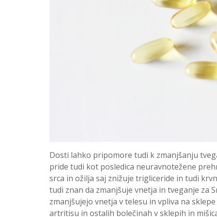
Dosti lahko pripomore tudi k zmanjšanju tvega
pride tudi kot posledica neuravnotežene prehr
srca in ožilja saj znižuje trigliceride in tudi kr
tudi znan da zmanjšuje vnetja in tveganje za 
zmanjšujejo vnetja v telesu in vpliva na skle
artritisu in ostalih bolečinah v sklepih in miši