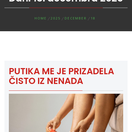
HOME
2025
DECEMBER
18
PUTIKA ME JE PRIZADELA
ČISTO IZ NENADA