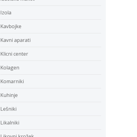
Izola
Kavbojke
Kavni aparati
Klicni center
Kolagen
Komarniki
Kuhinje
Lešniki
Likalniki
Likovni krožek