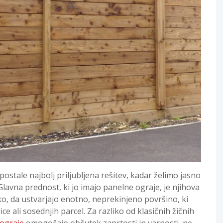
postale najbolj priljubljena rešitev, kadar želimo jasno
 Glavna prednost, ki jo imajo panelne ograje, je njihova
ko, da ustvarjajo enotno, neprekinjeno površino, ki
 ali sosednjih parcel. Za razliko od klasičnih žičnih
ograje
omogočajo občutek zaprtosti in varnosti, ne