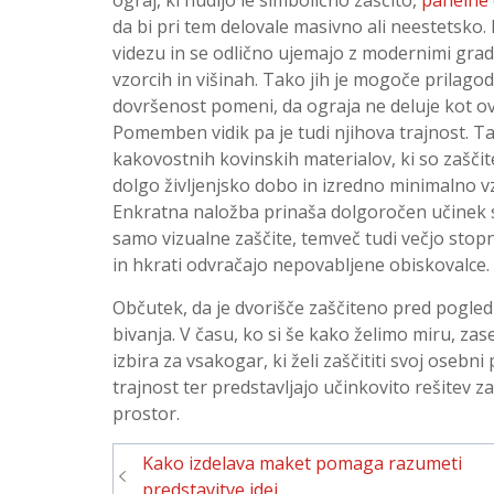
da bi pri tem delovale masivno ali neestetsko
videzu in se odlično ujemajo z modernimi gradb
vzorcih in višinah. Tako jih je mogoče prilago
dovršenost pomeni, da ograja ne deluje kot o
Pomemben vidik pa je tudi njihova trajnost. T
kakovostnih kovinskih materialov, ki so zašči
dolgo življenjsko dobo in izredno minimalno v
Enkratna naložba prinaša dolgoročen učinek s
samo vizualne zaščite, temveč tudi večjo stop
in hkrati odvračajo nepovabljene obiskovalce.
Občutek, da je dvorišče zaščiteno pred pogled
bivanja. V času, ko si še kako želimo miru, za
izbira za vsakogar, ki želi zaščititi svoj osebn
trajnost ter predstavljajo učinkovito rešitev 
prostor.
Navigacija
Kako izdelava maket pomaga razumeti
predstavitve idej