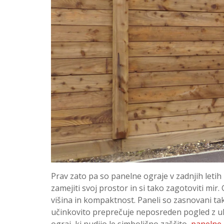
Prav zato pa so panelne ograje v zadnjih letih 
zamejiti svoj prostor in si tako zagotoviti mir.
višina in kompaktnost. Paneli so zasnovani ta
učinkovito preprečuje neposreden pogled z ulice
ograj, ki nudijo le simbolično zaščito,
panelne 