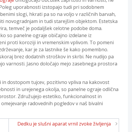
. Poleg uporabnosti izstopajo tudi pri sodobnem
enimi slogi, hkrati pa so na voljo v različnih barvah,
diti novogradnjam in tudi starejšim objektom. Estetska
vira, temveč je podaljšek celotne podobe doma.
ako so panelne ograje običajno izdelane iz
teni proti koroziji in vremenskim vplivom. To pomeni
zdrževanje, kar je za lastnike še kako pomembno.
koraj brez dodatnih stroškov in skrbi. Ne nudijo pa
njo varnosti. Jasno določajo mejo zasebnega prostora
i in dostopom tujcev, pozitivno vpliva na kakovost
sebnosti in urejenega okolja, so panelne ograje odlična
i prostor. Združujejo estetiko, funkcionalnost in
za omejevanje radovednih pogledov v naš bivalni
Dedku je slušni aparat vrnil zvoke življenja