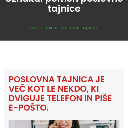
tajnice
HOME
POMEN POSLOVNE TAJNICE
POSLOVNA TAJNICA JE
VEČ KOT LE NEKDO, KI
DVIGUJE TELEFON IN PIŠE
E-POŠTO.