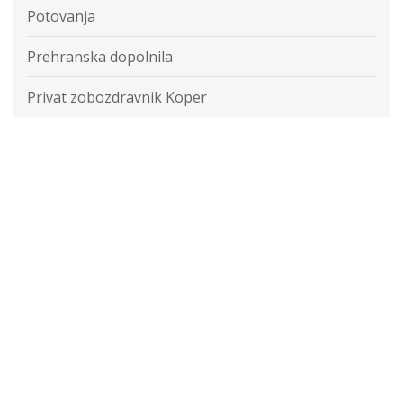
Potovanja
Prehranska dopolnila
Privat zobozdravnik Koper
Putika
Razvada
Razvijanje fotografij
Restavracije
Ročna svetilka
Rolete
Samolepilne folije