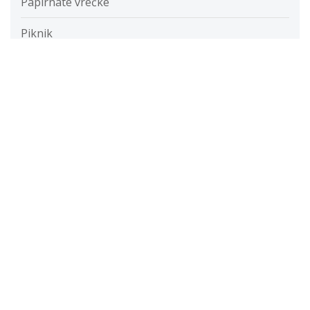
Papirnate vrečke
Piknik
Pitna voda
Pohod
Poslovna tajnica
Posteljnina
Potovanja
Prehranska dopolnila
Privat zobozdravnik Koper
Putika