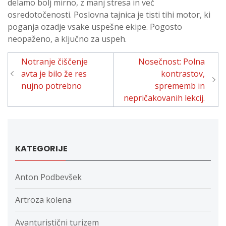
delamo bolj mirno, z manj stresa in več
osredotočenosti. Poslovna tajnica je tisti tihi motor, ki
poganja ozadje vsake uspešne ekipe. Pogosto
neopaženo, a ključno za uspeh.
Navigacija
Notranje čiščenje
Nosečnost: Polna
prispevka
avta je bilo že res
kontrastov,
nujno potrebno
sprememb in
nepričakovanih lekcij.
KATEGORIJE
Anton Podbevšek
Artroza kolena
Avanturistični turizem