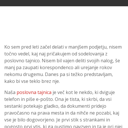
Ko sem pred leti začel delati v manjšem podjetju, nisem
točno vedel, kaj naj pričakujem od sodelovanja z
poslovno tajnico. Nisem bil vajen deliti svojih nalog, še
manj pa zaupati korespondenco ali urejanje rokov
nekomu drugemu. Danes pa si težko predstavljam,
kako bi vse teklo brez nje.
Naša
poslovna tajnica
je več kot le nekdo, ki dviguje
telefon in piše e-pošto. Ona je tista, ki skrbi, da vsi
sestanki potekajo gladko, da dokumenti pridejo
pravočasno na prava mesta in da nihče ne pozabi, kaj
vse je bilo dogovorjeno. Je prvi stik s strankami in
pogosto prvi vtis, ki ga pustimo navzven in ta je pri njej