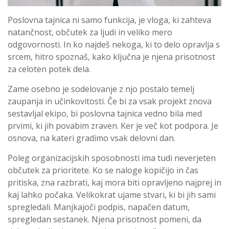
Poslovna tajnica ni samo funkcija, je vloga, ki zahteva
natančnost, občutek za ljudi in veliko mero
odgovornosti. In ko najdeš nekoga, ki to delo opravlja s
srcem, hitro spoznaš, kako ključna je njena prisotnost
za celoten potek dela.
Zame osebno je sodelovanje z njo postalo temelj
zaupanja in učinkovitosti. Če bi za vsak projekt znova
sestavljal ekipo, bi poslovna tajnica vedno bila med
prvimi, ki jih povabim zraven. Ker je več kot podpora. Je
osnova, na kateri gradimo vsak delovni dan.
Poleg organizacijskih sposobnosti ima tudi neverjeten
občutek za prioritete. Ko se naloge kopičijo in čas
pritiska, zna razbrati, kaj mora biti opravljeno najprej in
kaj lahko počaka. Velikokrat ujame stvari, ki bi jih sami
spregledali. Manjkajoči podpis, napačen datum,
spregledan sestanek. Njena prisotnost pomeni, da