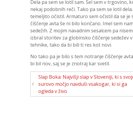
Dela pa sem se lotil sam. Šel sem v trgovino, k
nekaj podobnih reči. Tako pa sem se lotil dela. 
temeljito očistil. Armaturo sem očistil da se je
čiščenje avta še ni bilo končano. Imel sem nam
sedežih. Z mojim navadnim sesalcem pa nisem m
izbral storitev za globinsko čiščenje sedežev 
tehnike, tako da bi bili ti res kot novi.
No tako pa je bilo s tem notranje čiščenje avta
bi bil nov, saj se je znotraj kar svetil.
Navigacija
Slap Boka: Najvišji slap v Sloveniji, ki s svo
prispevka
surovo močjo navduši vsakogar, ki si ga
ogleda v živo