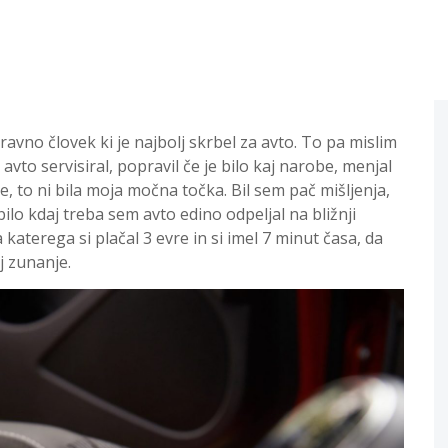
vno človek ki je najbolj skrbel za avto. To pa mislim
vto servisiral, popravil če je bilo kaj narobe, menjal
, to ni bila moja močna točka. Bil sem pač mišljenja,
bilo kdaj treba sem avto edino odpeljal na bližnji
 za katerega si plačal 3 evre in si imel 7 minut časa, da
j zunanje.