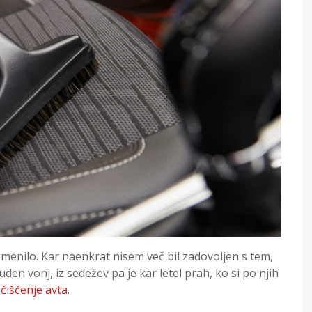
emenilo. Kar naenkrat nisem več bil zadovoljen s tem,
čuden vonj, iz sedežev pa je kar letel prah, ko si po njih
čiščenje avta
.