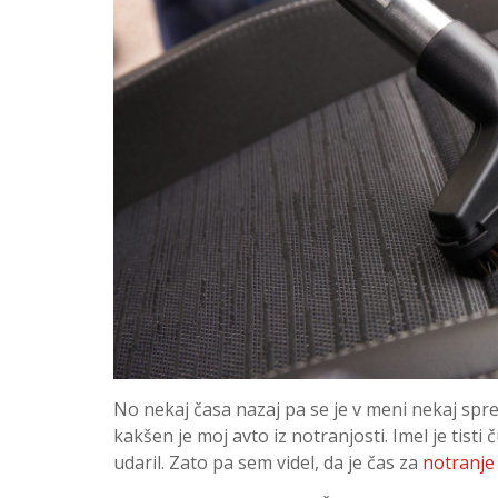
No nekaj časa nazaj pa se je v meni nekaj spr
kakšen je moj avto iz notranjosti. Imel je tisti 
udaril. Zato pa sem videl, da je čas za
notranje 