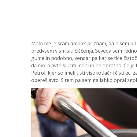
Malo me je sram ampak priznam, da nisem bil ra
predvsem v smislu čiščenja. Seveda sem redno a
gume in podobno, vendar pa kar se tiče čistoče
da mora avto služiti meni in ne obratno. Če je 
Petrol, kjer so imeli tisti visokotlačni čistilec,
opereš avto. S tem pa sem ga lahko opral zgol