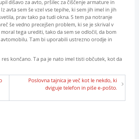
upil dišavo za avto, pršilec za čiščenje armature in
Iz avta sem še vzel vse tepihe, ki sem jih imel in jih
 svetila, prav tako pa tudi okna. S tem pa notranje
reč še vedno precejšen problem, ki se je skrival v
oral tega urediti, tako da sem se odločil, da bom
v avtomobilu. Tam bi uporabili ustrezno orodje in
 res končano. Ta pa je nato imel tisti občutek, kot da
jo
Poslovna tajnica je več kot le nekdo, ki
dviguje telefon in piše e-pošto.