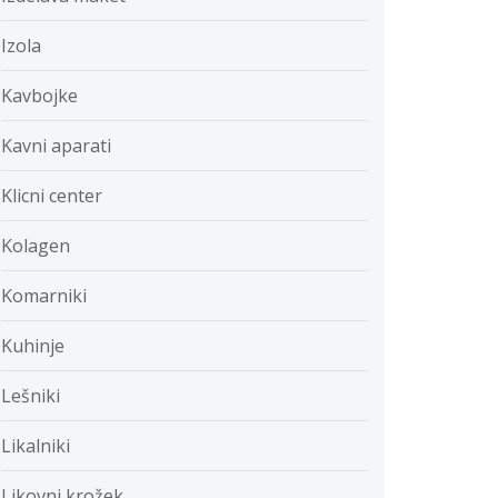
Izola
Kavbojke
Kavni aparati
Klicni center
Kolagen
Komarniki
Kuhinje
Lešniki
Likalniki
Likovni krožek