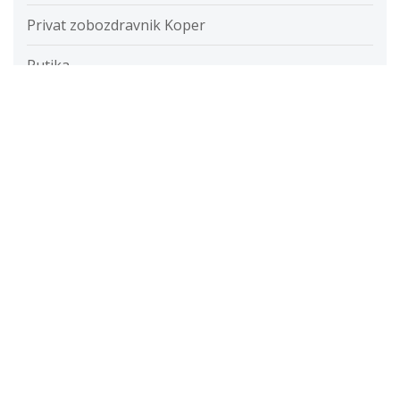
Privat zobozdravnik Koper
Putika
Razvada
Razvijanje fotografij
Restavracije
Ročna svetilka
Rolete
Samolepilne folije
Savna
Servis računalnikov cenik