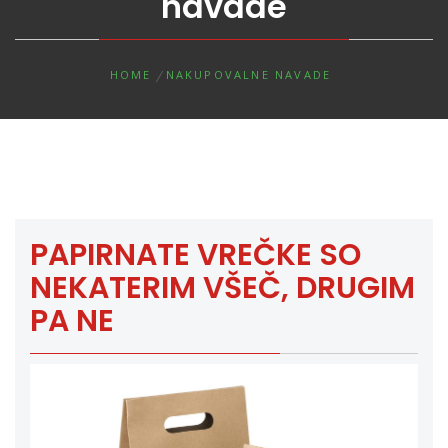
navade
HOME
NAKUPOVALNE NAVADE
PAPIRNATE VREČKE SO
NEKATERIM VŠEČ, DRUGIM
PA NE