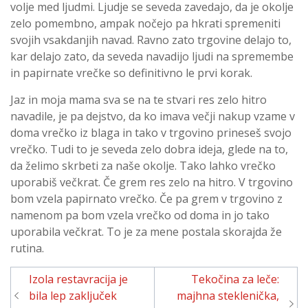
volje med ljudmi. Ljudje se seveda zavedajo, da je okolje
zelo pomembno, ampak nočejo pa hkrati spremeniti
svojih vsakdanjih navad. Ravno zato trgovine delajo to,
kar delajo zato, da seveda navadijo ljudi na spremembe
in papirnate vrečke so definitivno le prvi korak.
Jaz in moja mama sva se na te stvari res zelo hitro
navadile, je pa dejstvo, da ko imava večji nakup vzame v
doma vrečko iz blaga in tako v trgovino prineseš svojo
vrečko. Tudi to je seveda zelo dobra ideja, glede na to,
da želimo skrbeti za naše okolje. Tako lahko vrečko
uporabiš večkrat. Če grem res zelo na hitro. V trgovino
bom vzela papirnato vrečko. Če pa grem v trgovino z
namenom pa bom vzela vrečko od doma in jo tako
uporabila večkrat. To je za mene postala skorajda že
rutina.
Navigacija
Izola restavracija je
Tekočina za leče:
prispevka
bila lep zaključek
majhna steklenička,