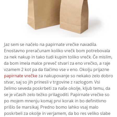
Jaz sem se načelo na papirnate vrečke navadila.
Enostavno preračunam koliko vrečk bom potrebovala
za nek nakup in tako tudi kupim toliko vrečk. Če mislim,
da bom imela malce preveč stvari za eno vrečko, a raje
vzamem 2 kot pa da tlačimo vse v eno. Okolju prijazne
papirnate vrečke
za nakupovanje so nekako zelo dobro
stvar, saj so jih prinesli v trgovine z razlogom. Vsi
želimo seveda poskrbeti za naše okolje, kljub temu, da
se je včasih zelo težko prilagoditi. Papirnate vrečke so
po mojem mnenju komaj prvi korak in bo definitivno
prišlo še marsikaj. Predno bomo lahko vsaj malo
poskrbeli za okolje in verjamem, da bo res veliko slabe