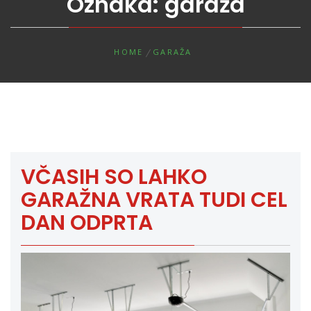
Oznaka:
garaža
HOME
GARAŽA
VČASIH SO LAHKO
GARAŽNA VRATA TUDI CEL
DAN ODPRTA