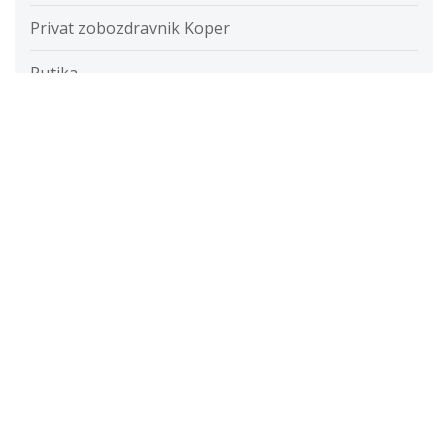
Privat zobozdravnik Koper
Putika
Razvada
Razvijanje fotografij
Restavracije
Ročna svetilka
Rolete
Samolepilne folije
Savna
Servis računalnikov cenik