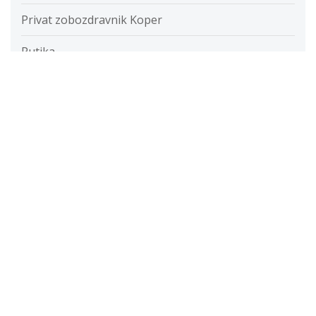
Privat zobozdravnik Koper
Putika
Razvada
Razvijanje fotografij
Restavracije
Ročna svetilka
Rolete
Samolepilne folije
Savna
Servis računalnikov cenik