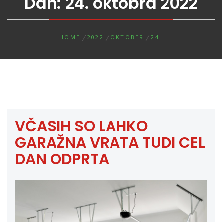
Dan:
24. oktobra 2022
HOME
2022
OKTOBER
24
VČASIH SO LAHKO
GARAŽNA VRATA TUDI CEL
DAN ODPRTA