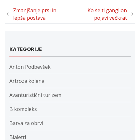
Navigacija
Zmanjšanje prsi in
Ko se ti ganglion
prispevka
lepša postava
pojavi večkrat
KATEGORIJE
Anton Podbevšek
Artroza kolena
Avanturistični turizem
B kompleks
Barva za obrvi
Bialetti