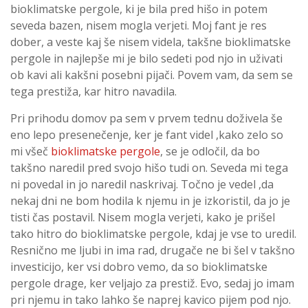
bioklimatske pergole, ki je bila pred hišo in potem
seveda bazen, nisem mogla verjeti. Moj fant je res
dober, a veste kaj še nisem videla, takšne bioklimatske
pergole in najlepše mi je bilo sedeti pod njo in uživati
ob kavi ali kakšni posebni pijači. Povem vam, da sem se
tega prestiža, kar hitro navadila.
Pri prihodu domov pa sem v prvem tednu doživela še
eno lepo presenečenje, ker je fant videl ,kako zelo so
mi všeč
bioklimatske pergole
, se je odločil, da bo
takšno naredil pred svojo hišo tudi on. Seveda mi tega
ni povedal in jo naredil naskrivaj. Točno je vedel ,da
nekaj dni ne bom hodila k njemu in je izkoristil, da jo je
tisti čas postavil. Nisem mogla verjeti, kako je prišel
tako hitro do bioklimatske pergole, kdaj je vse to uredil.
Resnično me ljubi in ima rad, drugače ne bi šel v takšno
investicijo, ker vsi dobro vemo, da so bioklimatske
pergole drage, ker veljajo za prestiž. Evo, sedaj jo imam
pri njemu in tako lahko še naprej kavico pijem pod njo.