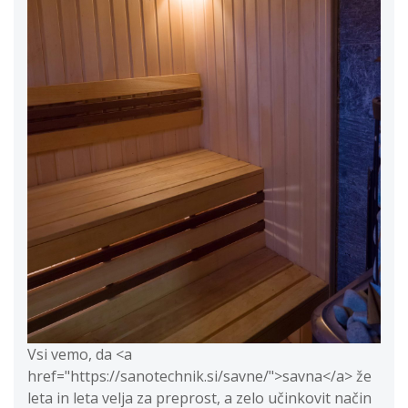
Vsi vemo, da <a
href="https://sanotechnik.si/savne/">savna</a> že
leta in leta velja za preprost, a zelo učinkovit način