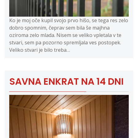
Ko je moj oče kupil svojo prvo hišo, se tega res zelo
dobro spomnim, čeprav sem bila še majhna
oziroma zelo mlada. Nisem se veliko vpletala v te
stvari, sem pa pozorno spremljala ves postopek.
Veliko stvari je bilo treba…
SAVNA ENKRAT NA 14 DNI