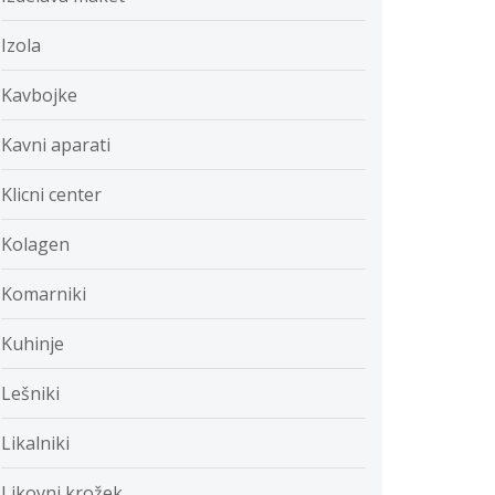
Izola
Kavbojke
Kavni aparati
Klicni center
Kolagen
Komarniki
Kuhinje
Lešniki
Likalniki
Likovni krožek