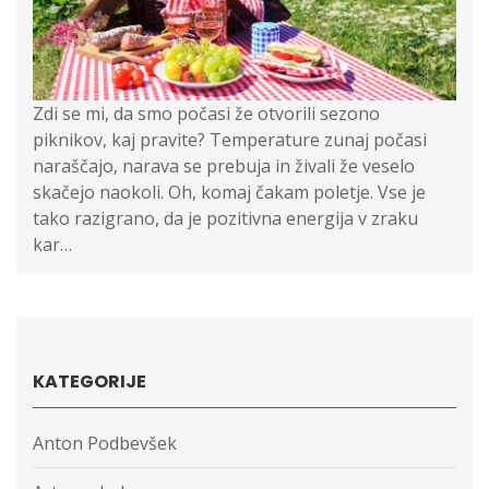
Zdi se mi, da smo počasi že otvorili sezono
piknikov, kaj pravite? Temperature zunaj počasi
naraščajo, narava se prebuja in živali že veselo
skačejo naokoli. Oh, komaj čakam poletje. Vse je
tako razigrano, da je pozitivna energija v zraku
kar…
KATEGORIJE
Anton Podbevšek