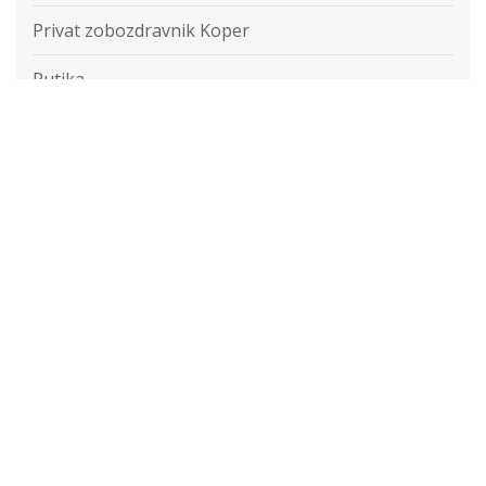
Privat zobozdravnik Koper
Putika
Razvada
Razvijanje fotografij
Restavracije
Ročna svetilka
Rolete
Samolepilne folije
Savna
Servis računalnikov cenik