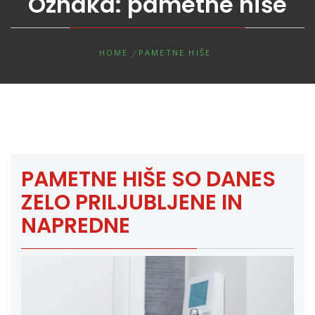
Oznaka:
pametne hiše
HOME
PAMETNE HIŠE
PAMETNE HIŠE SO DANES
ZELO PRILJUBLJENE IN
NAPREDNE