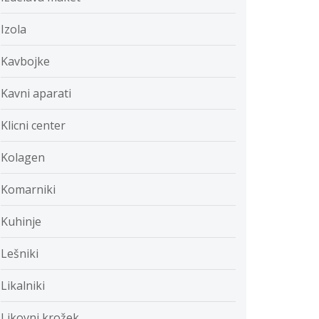
Izola
Kavbojke
Kavni aparati
Klicni center
Kolagen
Komarniki
Kuhinje
Lešniki
Likalniki
Likovni krožek