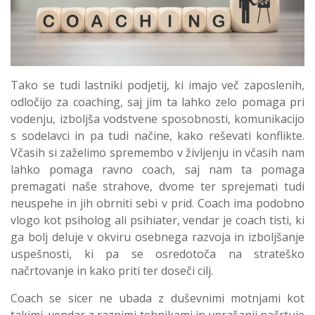
Tako se tudi lastniki podjetij, ki imajo več zaposlenih,
odločijo za coaching, saj jim ta lahko zelo pomaga pri
vodenju, izboljša vodstvene sposobnosti, komunikacijo
s sodelavci in pa tudi načine, kako reševati konflikte.
Včasih si zaželimo spremembo v življenju in včasih nam
lahko pomaga ravno coach, saj nam ta pomaga
premagati naše strahove, dvome ter sprejemati tudi
neuspehe in jih obrniti sebi v prid. Coach ima podobno
vlogo kot psiholog ali psihiater, vendar je coach tisti, ki
ga bolj deluje v okviru osebnega razvoja in izboljšanje
uspešnosti, ki pa se osredotoča na strateško
načrtovanje in kako priti ter doseči cilj.
Coach se sicer ne ubada z duševnimi motnjami kot