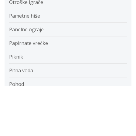
Otroške igrače
Pametne hiše
Panelne ograje
Papirnate vrečke
Piknik
Pitna voda
Pohod
Poslovna tajnica
Posteljnina
Potovanja