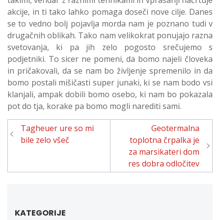
takimi, vendar z raznimi tehnikami in vprašanji načrtuje
akcije, in ti tako lahko pomaga doseči nove cilje. Danes
se to vedno bolj pojavlja morda nam je poznano tudi v
drugačnih oblikah. Tako nam velikokrat ponujajo razna
svetovanja, ki pa jih zelo pogosto srečujemo s
podjetniki. To sicer ne pomeni, da bomo najeli človeka
in pričakovali, da se nam bo življenje spremenilo in da
bomo postali mišičasti super junaki, ki se nam bodo vsi
klanjali, ampak dobili bomo osebo, ki nam bo pokazala
pot do tja, korake pa bomo mogli narediti sami.
Navigacija
Tagheuer ure so mi
Geotermalna
prispevka
bile zelo všeč
toplotna črpalka je
za marsikateri dom
res dobra odločitev
KATEGORIJE