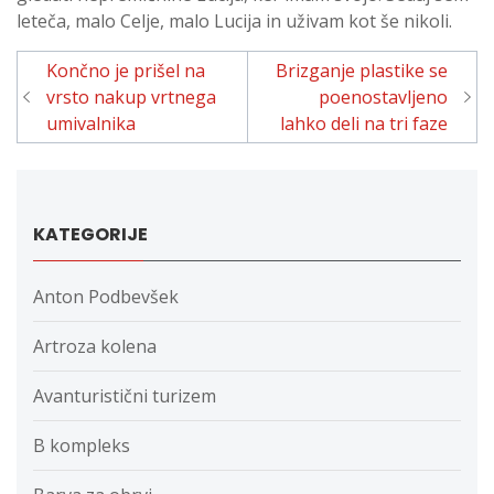
leteča, malo Celje, malo Lucija in uživam kot še nikoli.
Navigacija
Končno je prišel na
Brizganje plastike se
prispevka
vrsto nakup vrtnega
poenostavljeno
umivalnika
lahko deli na tri faze
KATEGORIJE
Anton Podbevšek
Artroza kolena
Avanturistični turizem
B kompleks