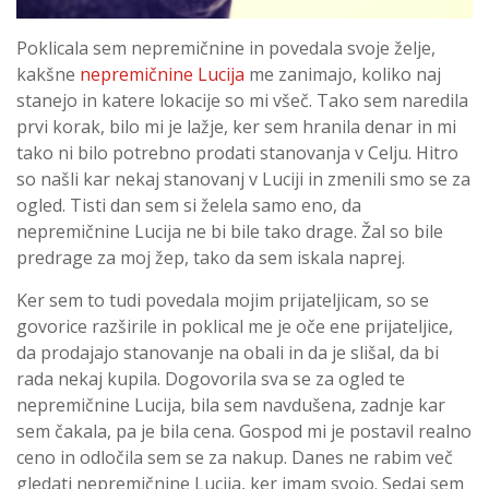
Poklicala sem nepremičnine in povedala svoje želje,
kakšne
nepremičnine Lucija
me zanimajo, koliko naj
stanejo in katere lokacije so mi všeč. Tako sem naredila
prvi korak, bilo mi je lažje, ker sem hranila denar in mi
tako ni bilo potrebno prodati stanovanja v Celju. Hitro
so našli kar nekaj stanovanj v Luciji in zmenili smo se za
ogled. Tisti dan sem si želela samo eno, da
nepremičnine Lucija ne bi bile tako drage. Žal so bile
predrage za moj žep, tako da sem iskala naprej.
Ker sem to tudi povedala mojim prijateljicam, so se
govorice razširile in poklical me je oče ene prijateljice,
da prodajajo stanovanje na obali in da je slišal, da bi
rada nekaj kupila. Dogovorila sva se za ogled te
nepremičnine Lucija, bila sem navdušena, zadnje kar
sem čakala, pa je bila cena. Gospod mi je postavil realno
ceno in odločila sem se za nakup. Danes ne rabim več
gledati nepremičnine Lucija, ker imam svojo. Sedaj sem