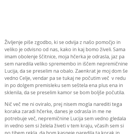
Življenje piše zgodbo, ki se odvija z našo pomočjo in
veliko je odvisno od nas, kako in kaj bomo živeli. Sama
imam obolenje ščitnice, moja hčerka je odrasla, jaz pa
sem naredila veliko spremembo in iščem nepremičnine
Lucija, da se preselim na obalo. Zaenkrat je moj dom še
vedno Celje, vendar pa se tukaj ne počutim več v redu
in po dolgem premisleku sem seštela ena plus ena in
sklenila, da se preselim kamor se bom boljše počutila.
Nič več me ni oviralo, prej nisem mogla narediti tega
koraka zaradi hčerke, danes je odrasla in me ne
potrebuje več, nepremičnine Lucija sem vedno gledala
in vedno sem si želela živeti v tem kraju, včasih sem si
po tihem rekla, da bom kasneje naredila ta korak in