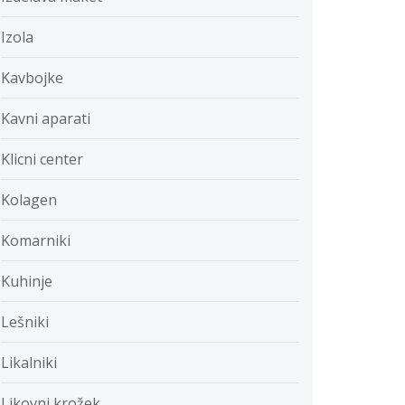
Izola
Kavbojke
Kavni aparati
Klicni center
Kolagen
Komarniki
Kuhinje
Lešniki
Likalniki
Likovni krožek