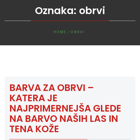
Oznaka:
obrvi
HOME
OBRVI
BARVA ZA OBRVI –
KATERA JE
NAJPRIMERNEJŠA GLEDE
NA BARVO NAŠIH LAS IN
TENA KOŽE