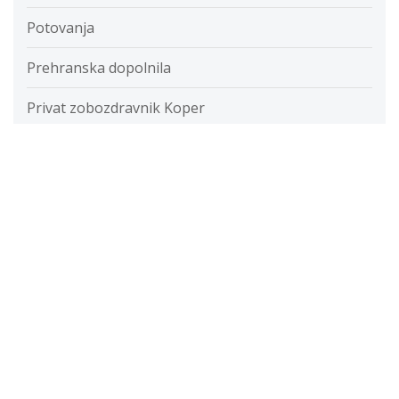
Potovanja
Prehranska dopolnila
Privat zobozdravnik Koper
Putika
Razvada
Razvijanje fotografij
Restavracije
Ročna svetilka
Rolete
Samolepilne folije