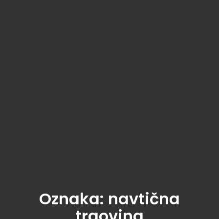
Oznaka:
navtična
trgovina