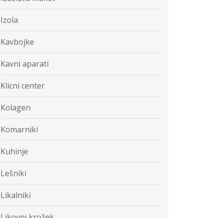
Izola
Kavbojke
Kavni aparati
Klicni center
Kolagen
Komarniki
Kuhinje
Lešniki
Likalniki
Likovni krožek