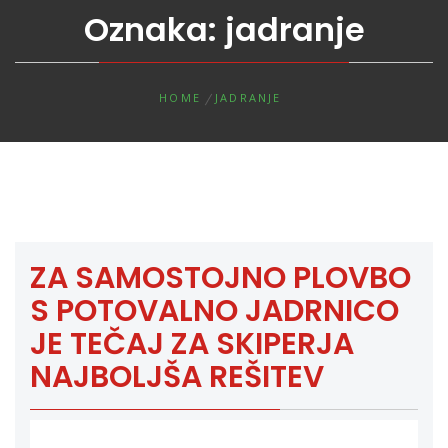
Oznaka:
jadranje
HOME
JADRANJE
ZA SAMOSTOJNO PLOVBO
S POTOVALNO JADRNICO
JE TEČAJ ZA SKIPERJA
NAJBOLJŠA REŠITEV