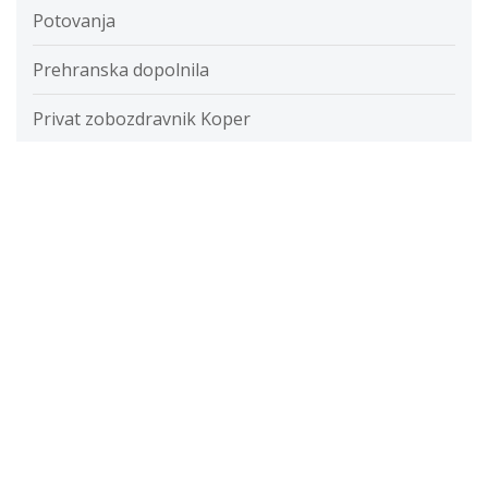
Potovanja
Prehranska dopolnila
Privat zobozdravnik Koper
Putika
Razvada
Razvijanje fotografij
Restavracije
Ročna svetilka
Rolete
Samolepilne folije