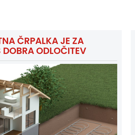
NA ČRPALKA JE ZA
S DOBRA ODLOČITEV