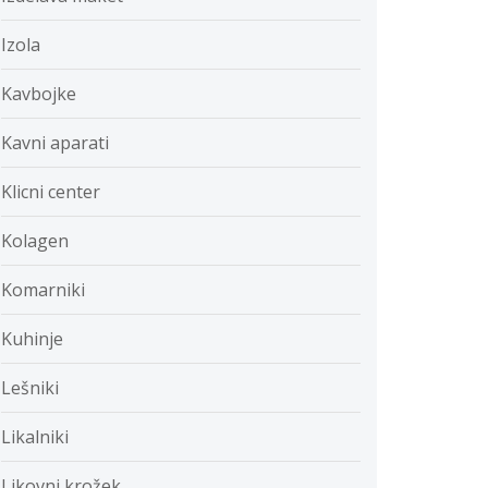
Izola
Kavbojke
Kavni aparati
Klicni center
Kolagen
Komarniki
Kuhinje
Lešniki
Likalniki
Likovni krožek