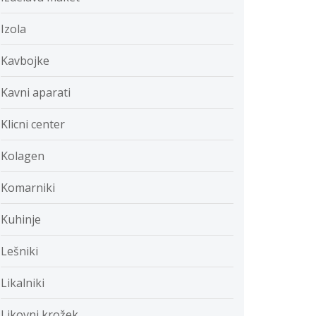
Izola
Kavbojke
Kavni aparati
Klicni center
Kolagen
Komarniki
Kuhinje
Lešniki
Likalniki
Likovni krožek