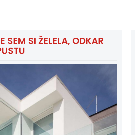
 SEM SI ŽELELA, ODKAR
PUSTU