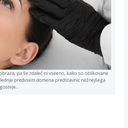
 obraza, pa še zdaleč ni vseeno, kako so oblikovane
e slednje predvsem domena predstavnic nežnejšega
ogosteje…