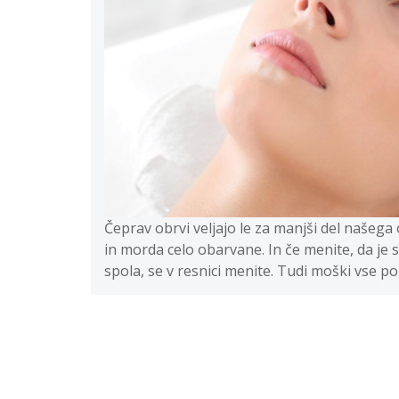
Čeprav obrvi veljajo le za manjši del našega
in morda celo obarvane. In če menite, da j
spola, se v resnici menite. Tudi moški vse p