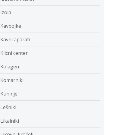
Izola
Kavbojke
Kavni aparati
Klicni center
Kolagen
Komarniki
Kuhinje
Lešniki
Likalniki
Likovni krožek