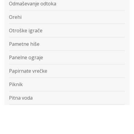
Odmaševanje odtoka
Orehi
Otroške igrače
Pametne hiše
Panelne ograje
Papirnate vrečke
Piknik
Pitna voda
Pohod
Poslovna tajnica