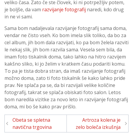
veliko časa. Zato če ste človek, ki ni potrpežljiv potem,
je boljše, da vam
razvijanje fotografij
naredi, kdo drug
in ne vi sami.
Sama bom nadaljevala razvijanje fotografij sama doma,
vendar ne čisto vseh. Ko bom imela slik toliko, da bo za
cel album, jih bom dala razvijati, ko pa bom želela razviti
le nekaj slik, jih bom razvila sama. Vesela sem bila, da
imam foto tiskalnik doma, tako lahko na hitro razvijem
kakšno sliko, ki jo želim v kratkem času podariti komu.
To pa je tista dobra stran, da imaš razvijanje fotografij
možno doma, zato ti foto tiskalnik še kako lahko pride
prav. Ne splača pa se, da bi razvijali velike količine
fotografij, takrat se splača obiskati foto salon. Letos
bom naredila vizitke za novo leto in razvijanje fotografij
doma, mi bo še kako prav prišlo.
Navigacija
Obeta se spletna
Artroza kolena je
prispevka
navtična trgovina
zelo boleča izkušnja