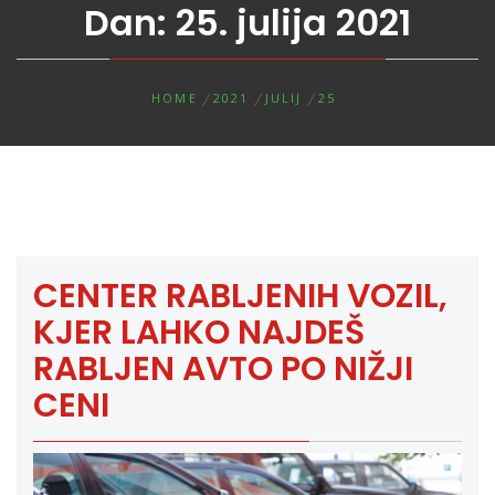
Dan:
25. julija 2021
HOME
2021
JULIJ
25
CENTER RABLJENIH VOZIL,
KJER LAHKO NAJDEŠ
RABLJEN AVTO PO NIŽJI
CENI