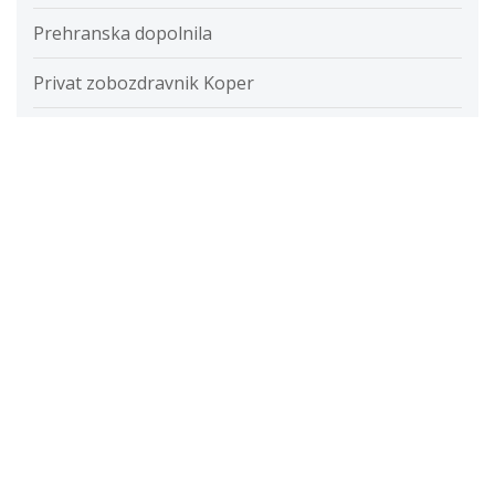
Prehranska dopolnila
Privat zobozdravnik Koper
Putika
Razvada
Razvijanje fotografij
Restavracije
Ročna svetilka
Rolete
Samolepilne folije
Savna